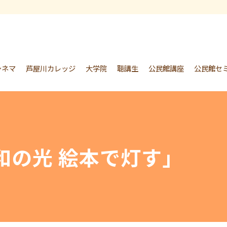
シネマ
芦屋川カレッジ
大学院
聴講生
公民館講座
公民館セ
和の光 絵本で灯す」