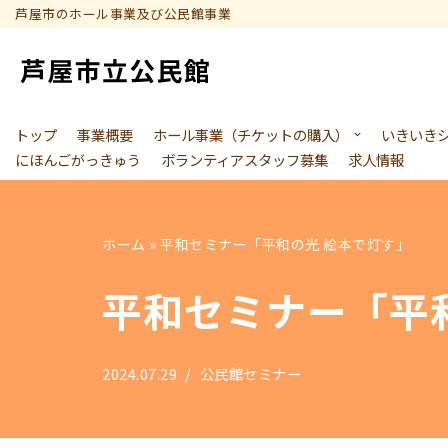
芦屋市のホール事業及び公民館事業
コ
ン
テ
トップ
事業概要
ホール事業（チケットの購入）
いきいき
ン
にほんごがっきゅう
ボランティアスタッフ募集
求人情報
ツ
へ
ス
ホーム
»
平和セミナー「平和の光 絵本で灯す」
キ
ッ
平和セミナー「平
プ
2024.07.29
公民館セミナー