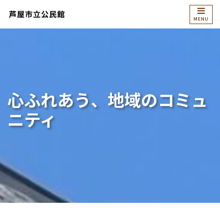
コ
ン
テ
ン
ツ
へ
心ふれあう、地域のコミュ
ス
ニティ
キ
ッ
プ